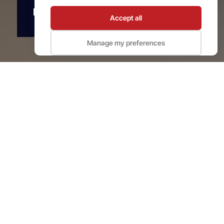
Nos services
Accept all
Manage my preferences
Nos services
La technologie laser de
précision s'étend à divers
secteurs clés
Chez Lasere, nous mettons notre expertise en
découpe laser industrielle, découpe au jet d’eau et